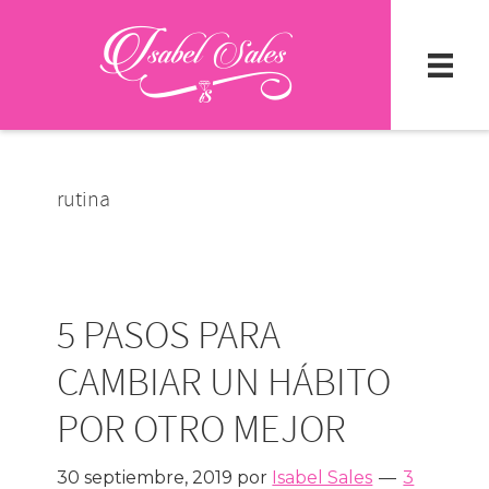
Ir
Ir
al
a
contenido
la
principal
barra
lateral
primaria
rutina
5 PASOS PARA
CAMBIAR UN HÁBITO
POR OTRO MEJOR
30 septiembre, 2019
por
Isabel Sales
3