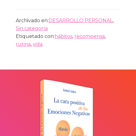
Archivado en:
DESARROLLO PERSONAL
,
Sin categoría
Etiquetado con:
hábitos
,
recompensa
,
rutina
,
vida
Barra
lateral
primaria