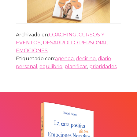
Archivado en:
COACHING
,
CURSOS Y
EVENTOS
,
DESARROLLO PERSONAL
,
EMOCIONES
Etiquetado con:
agenda
,
decir no
,
diario
personal
,
equilibrio
,
planificar
,
prioridades
Barra
lateral
primaria