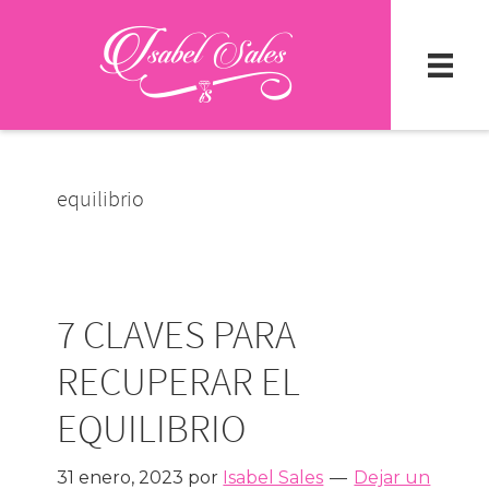
Ir
Ir
al
a
contenido
la
principal
barra
lateral
primaria
equilibrio
7 CLAVES PARA
RECUPERAR EL
EQUILIBRIO
31 enero, 2023
por
Isabel Sales
Dejar un