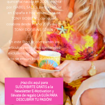
quincenal nacida en 2004, escrita
por ISABEL SALES, partner oficial
en España e Hispanoamérica de
TONY ROBBINS, con quien
colabora desde el año 2005 desde
TONY ROBBINS SPAIN.
En este Blog se comparten los
artículos pero no los contenidos
exclusivos de la Newsletter que
sólo se envían a los suscriptores.
¡Haz clic aquí para
SUSCRIBIRTE GRATIS a la
Newsletter E-Motivation y
llévate de regalo LA GUÍA PARA
DESCUBRIR TU PASIÓN!