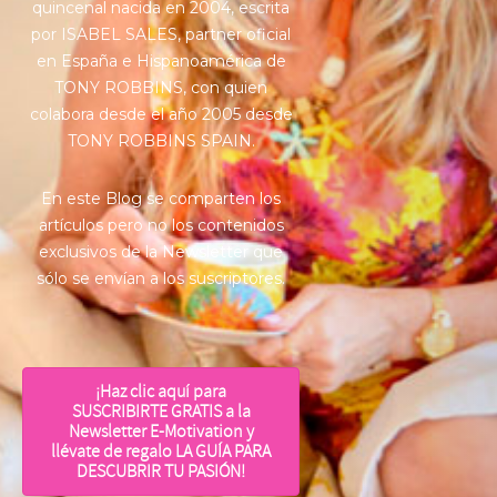
quincenal nacida en 2004, escrita
por ISABEL SALES, partner oficial
en España e Hispanoamérica de
TONY ROBBINS, con quien
colabora desde el año 2005 desde
TONY ROBBINS SPAIN.
En este Blog se comparten los
artículos pero no los contenidos
exclusivos de la Newsletter que
sólo se envían a los suscriptores.
¡Haz clic aquí para
SUSCRIBIRTE GRATIS a la
Newsletter E-Motivation y
llévate de regalo LA GUÍA PARA
DESCUBRIR TU PASIÓN!