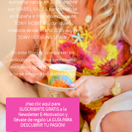
quincenal nacida en 2004, escrita
por ISABEL SALES, partner oficial
en España e Hispanoamérica de
TONY ROBBINS, con quien
colabora desde el año 2005 desde
TONY ROBBINS SPAIN.
En este Blog se comparten los
artículos pero no los contenidos
exclusivos de la Newsletter que
sólo se envían a los suscriptores.
¡Haz clic aquí para
SUSCRIBIRTE GRATIS a la
Newsletter E-Motivation y
llévate de regalo LA GUÍA PARA
DESCUBRIR TU PASIÓN!