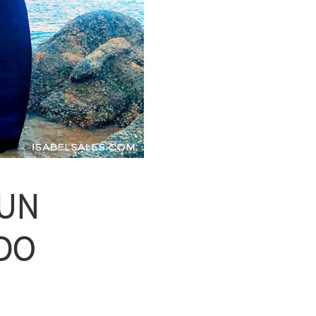
 UN
DO