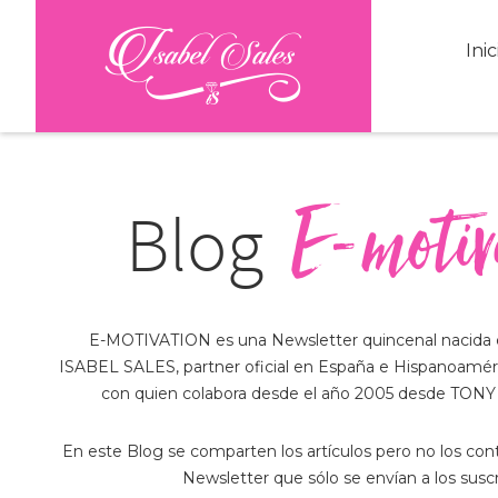
Inic
Ir
Ir
al
a
E-motiv
Blog
contenido
la
principal
barra
lateral
primaria
E-MOTIVATION es una Newsletter quincenal nacida e
ISABEL SALES, partner oficial en España e Hispanoam
con quien colabora desde el año 2005 desde TO
En este Blog se comparten los artículos pero no los cont
Newsletter que sólo se envían a los suscr