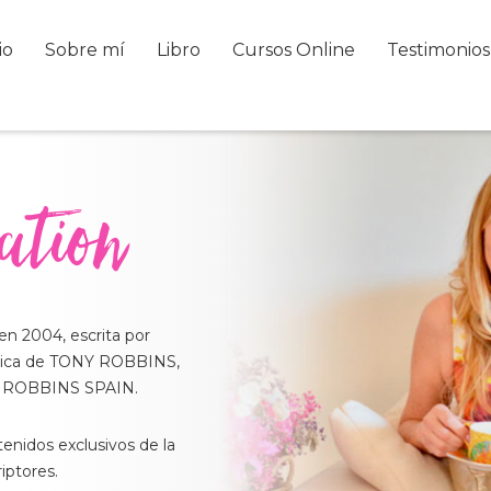
io
Sobre mí
Libro
Cursos Online
Testimonios
ation
n 2004, escrita por
érica de TONY ROBBINS,
NY ROBBINS SPAIN.
enidos exclusivos de la
iptores.