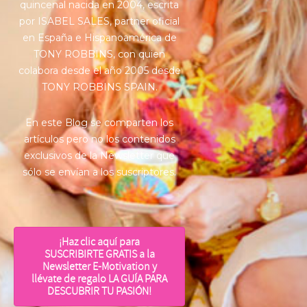
quincenal nacida en 2004, escrita
por ISABEL SALES, partner oficial
en España e Hispanoamérica de
TONY ROBBINS, con quien
colabora desde el año 2005 desde
TONY ROBBINS SPAIN.
En este Blog se comparten los
artículos pero no los contenidos
exclusivos de la Newsletter que
sólo se envían a los suscriptores.
¡Haz clic aquí para
SUSCRIBIRTE GRATIS a la
Newsletter E-Motivation y
llévate de regalo LA GUÍA PARA
DESCUBRIR TU PASIÓN!